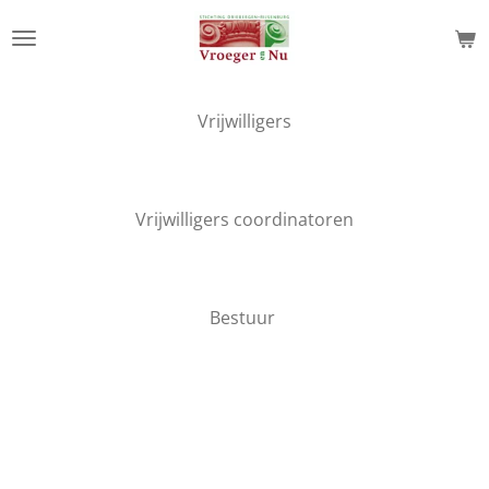
Ga
direct
naar
de
Vrijwilligers
hoofdinhoud
Vrijwilligers coordinatoren
Bestuur