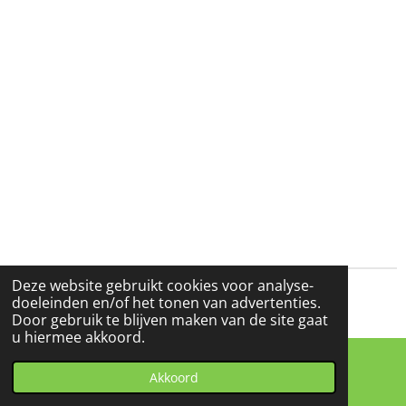
Deze website gebruikt cookies voor analyse-
© 2023 - 2026 Stichting Driebergen-Rijsenburg Vroeger en Nu
doeleinden en/of het tonen van advertenties.
Powered by
JouwWeb
Door gebruik te blijven maken van de site gaat
u hiermee akkoord.
Akkoord
E-mailadres
Kaart