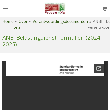
Ga
direct
naar
Home
»
Over
»
Verantwoordingsdocumenten
»
ANBI - be
de
ons
verantwoor
hoofdinhoud
ANBI Belastingdienst formulier (2024 -
2025).