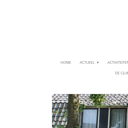
Ga
direct
naar
de
hoofdinhoud
HOME
ACTUEEL
ACTIVITEIT
DE CLU