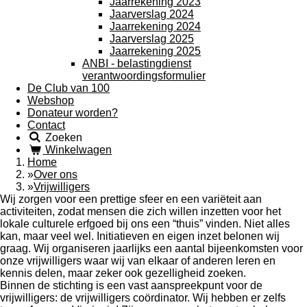
Jaarrekening 2023
Jaarverslag 2024
Jaarrekening 2024
Jaarverslag 2025
Jaarrekening 2025
ANBI - belastingdienst
verantwoordingsformulier
De Club van 100
Webshop
Donateur worden?
Contact
Zoeken
Winkelwagen
Home
»
Over ons
»
Vrijwilligers
Wij zorgen voor een prettige sfeer en een vari
ë
teit aan
activiteiten, zodat mensen die zich willen inzetten voor het
lokale culturele erfgoed bij ons een
“
thuis
”
vinden. Niet alles
kan, maar veel wel. Initiatieven en eigen inzet belonen wij
graag. Wij organiseren jaarlijks een aantal bijeenkomsten voor
onze vrijwilligers waar wij van elkaar of anderen leren en
kennis delen, maar zeker ook gezelligheid zoeken.
Binnen de stichting is een vast aanspreekpunt voor de
vrijwilligers: de vrijwilligers co
ö
rdinator. Wij hebben er zelfs