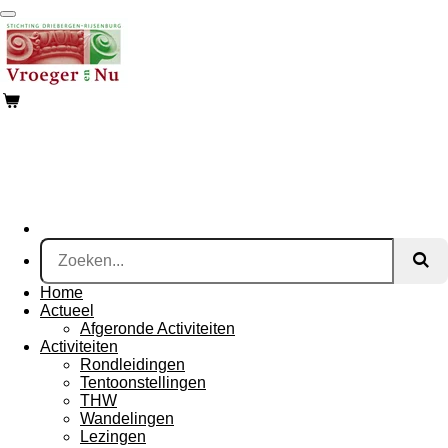
Ga
direct
naar
de
hoofdinhoud
Home
Actueel
Afgeronde Activiteiten
Activiteiten
Rondleidingen
Tentoonstellingen
THW
Wandelingen
Lezingen