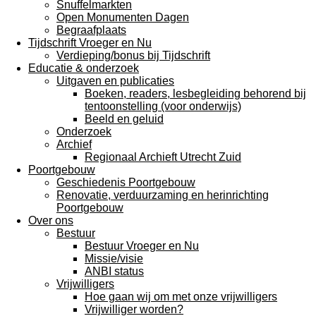
Snuffelmarkten
Open Monumenten Dagen
Begraafplaats
Tijdschrift Vroeger en Nu
Verdieping/bonus bij Tijdschrift
Educatie & onderzoek
Uitgaven en publicaties
Boeken, readers, lesbegleiding behorend bij
tentoonstelling (voor onderwijs)
Beeld en geluid
Onderzoek
Archief
Regionaal Archieft Utrecht Zuid
Poortgebouw
Geschiedenis Poortgebouw
Renovatie, verduurzaming en herinrichting
Poortgebouw
Over ons
Bestuur
Bestuur Vroeger en Nu
Missie/visie
ANBI status
Vrijwilligers
Hoe gaan wij om met onze vrijwilligers
Vrijwilliger worden?