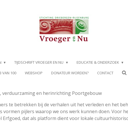
EN
TIJDSCHRIFT VROEGER EN NU
EDUCATIE & ONDERZOEK
B VAN 100
WEBSHOP
DONATEUR WORDEN?
CONTACT
, verduurzaming en herinrichting Poortgebouw
rs te betrekken bij de verhalen uit het verleden en het beh
rs vormen pijlers waarop we ons werk kunnen doen. Voor hen
rfgoed, dat als platform dient voor lokale cultuurhistorisc