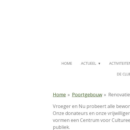
Ga
direct
naar
de
hoofdinhoud
HOME
ACTUEEL
ACTIVITEIT
DE CLU
Home
»
Poortgebouw
»
Renovatie
Vroeger en Nu probeert alle bewone
Onze donateurs en onze vrijwillige
vormen een Centrum voor Cultureel E
publiek.