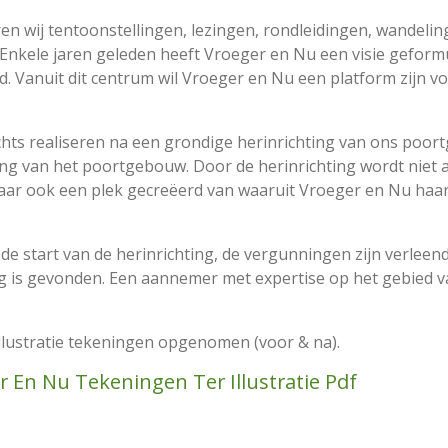
 wij tentoonstellingen, lezingen, rondleidingen, wandelin
. Enkele jaren geleden heeft Vroeger en Nu een visie geform
 Vanuit dit centrum wil Vroeger en Nu een platform zijn voo
hts realiseren na een grondige herinrichting van ons poor
ing van het poortgebouw. Door de herinrichting wordt niet 
aar ook een plek gecreëerd van waaruit Vroeger en Nu haar 
e start van de herinrichting, de vergunningen zijn verleend
 is gevonden. Een aannemer met expertise op het gebied 
illustratie tekeningen opgenomen (voor & na).
 En Nu Tekeningen Ter Illustratie Pdf